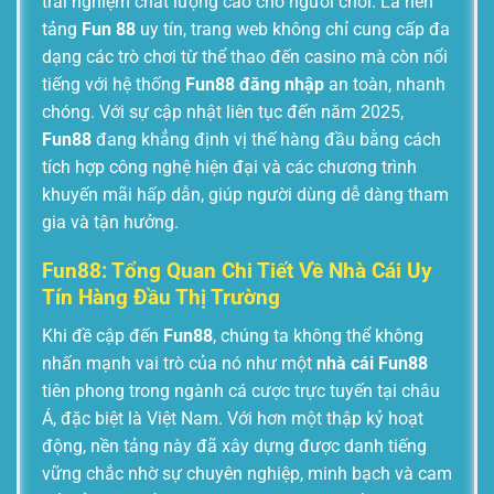
trải nghiệm chất lượng cao cho người chơi. Là nền
tảng
Fun 88
uy tín, trang web không chỉ cung cấp đa
dạng các trò chơi từ thể thao đến casino mà còn nổi
tiếng với hệ thống
Fun88 đăng nhập
an toàn, nhanh
chóng. Với sự cập nhật liên tục đến năm 2025,
Fun88
đang khẳng định vị thế hàng đầu bằng cách
tích hợp công nghệ hiện đại và các chương trình
khuyến mãi hấp dẫn, giúp người dùng dễ dàng tham
gia và tận hưởng.
Fun88: Tổng Quan Chi Tiết Về Nhà Cái Uy
Tín Hàng Đầu Thị Trường
Khi đề cập đến
Fun88
, chúng ta không thể không
nhấn mạnh vai trò của nó như một
nhà cái Fun88
tiên phong trong ngành cá cược trực tuyến tại châu
Á, đặc biệt là Việt Nam. Với hơn một thập kỷ hoạt
động, nền tảng này đã xây dựng được danh tiếng
vững chắc nhờ sự chuyên nghiệp, minh bạch và cam