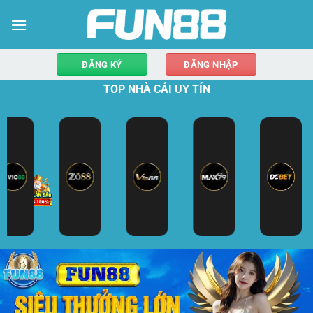
Chuyển
đến
nội
dung
ĐĂNG KÝ
ĐĂNG NHẬP
TOP NHÀ CÁI UY TÍN