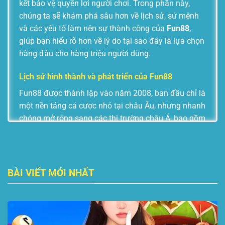
kết bảo vệ quyền lợi người chơi. Trong phần này,
chúng ta sẽ khám phá sâu hơn về lịch sử, sứ mệnh
và các yếu tố làm nên sự thành công của
Fun88
,
giúp bạn hiểu rõ hơn về lý do tại sao đây là lựa chọn
hàng đầu cho hàng triệu người dùng.
Lịch sử hình thành và phát triển của
Fun88
Fun88 được thành lập vào năm 2008, ban đầu chỉ là
một nền tảng cá cược nhỏ tại châu Âu, nhưng nhanh
chóng mở rộng sang các thị trường châu Á, bao gồm
Việt Nam, nhờ vào chiến lược tập trung vào sự đa
dạng và an toàn. Qua hơn 15 năm, nhà cái Fun88 đã
không ngừng cải tiến, từ việc nâng cấp giao diện
người dùng đến tích hợp công nghệ blockchain
BÀI VIẾT MỚI NHẤT
nhằm tăng cường tính minh bạch. Một điểm sáng
tạo đáng chú ý là cách Fun88 đã thích nghi với sự
thay đổi của công nghệ di động, cho phép người
chơi truy cập dễ dàng qua ứng dụng di động. Điều