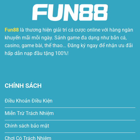
Fun88
là thương hiện giải trí cá cược online với hàng ngàn
khuyến mãi mỗi ngày. Sảnh game đa dạng như bắn cá,
casino, game bài, thể thao... Đăng ký ngay để nhận ưu đãi
hấp dẫn nạp đầu tặng 100%!
CHÍNH SÁCH
Điều Khoản Điều Kiện
Miễn Trừ Trách Nhiệm
Chính sách bảo mật
Chơi Có Trách Nhiệm