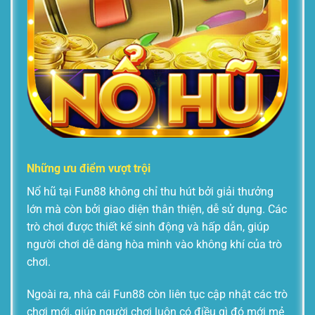
Những ưu điểm vượt trội
Nổ hũ tại Fun88 không chỉ thu hút bởi giải thưởng
lớn mà còn bởi giao diện thân thiện, dễ sử dụng. Các
trò chơi được thiết kế sinh động và hấp dẫn, giúp
người chơi dễ dàng hòa mình vào không khí của trò
chơi.
Ngoài ra, nhà cái Fun88 còn liên tục cập nhật các trò
chơi mới, giúp người chơi luôn có điều gì đó mới mẻ