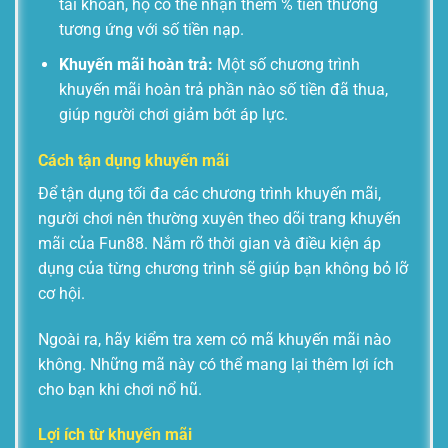
tài khoản, họ có thể nhận thêm % tiền thưởng
tương ứng với số tiền nạp.
Khuyến mãi hoàn trả:
Một số chương trình
khuyến mãi hoàn trả phần nào số tiền đã thua,
giúp người chơi giảm bớt áp lực.
Cách tận dụng khuyến mãi
Để tận dụng tối đa các chương trình khuyến mãi,
người chơi nên thường xuyên theo dõi trang khuyến
mãi của Fun88. Nắm rõ thời gian và điều kiện áp
dụng của từng chương trình sẽ giúp bạn không bỏ lỡ
cơ hội.
Ngoài ra, hãy kiểm tra xem có mã khuyến mãi nào
không. Những mã này có thể mang lại thêm lợi ích
cho bạn khi chơi nổ hũ.
Lợi ích từ khuyến mãi