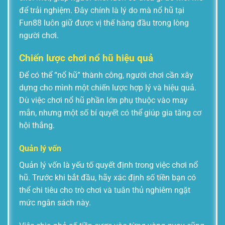
để trải nghiệm. Đây chính là lý do mà nổ hũ tại
Fun88 luôn giữ được vị thế hàng đầu trong lòng
người chơi.
Chiến lược chơi nổ hũ hiệu quả
Để có thể “nổ hũ” thành công, người chơi cần xây
dựng cho mình một chiến lược hợp lý và hiệu quả.
Dù việc chơi nổ hũ phần lớn phụ thuộc vào may
mắn, nhưng một số bí quyết có thể giúp gia tăng cơ
hội thắng.
Quản lý vốn
Quản lý vốn là yếu tố quyết định trong việc chơi nổ
hũ. Trước khi bắt đầu, hãy xác định số tiền bạn có
thể chi tiêu cho trò chơi và tuân thủ nghiêm ngặt
mức ngân sách này.