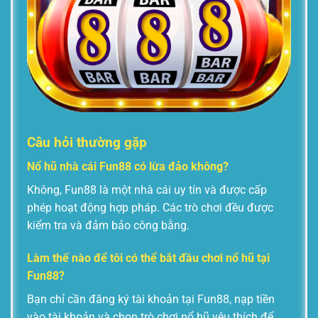
Câu hỏi thường gặp
Nổ hũ nhà cái Fun88 có lừa đảo không?
Không, Fun88 là một nhà cái uy tín và được cấp
phép hoạt động hợp pháp. Các trò chơi đều được
kiểm tra và đảm bảo công bằng.
Làm thế nào để tôi có thể bắt đầu chơi nổ hũ tại
Fun88?
Bạn chỉ cần đăng ký tài khoản tại Fun88, nạp tiền
vào tài khoản và chọn trò chơi nổ hũ yêu thích để